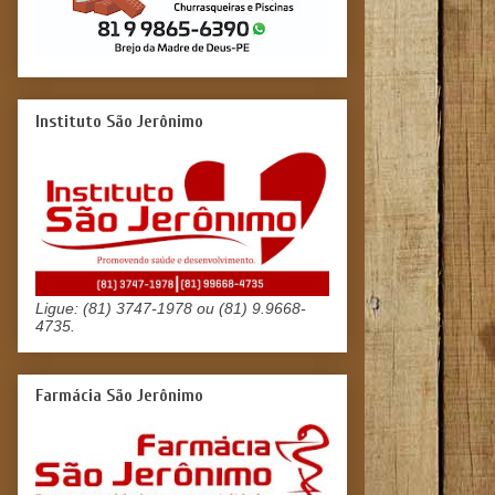
Instituto São Jerônimo
Ligue: (81) 3747-1978 ou (81) 9.9668-
4735.
Farmácia São Jerônimo