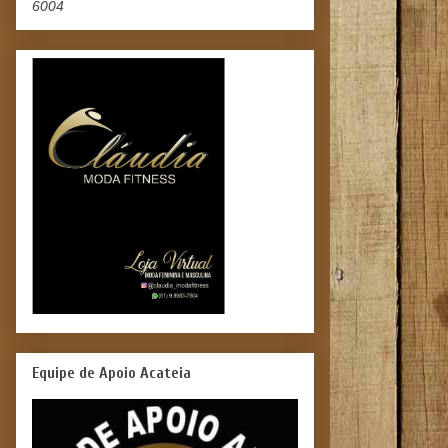
6004
Equipe de Apoio Acateia