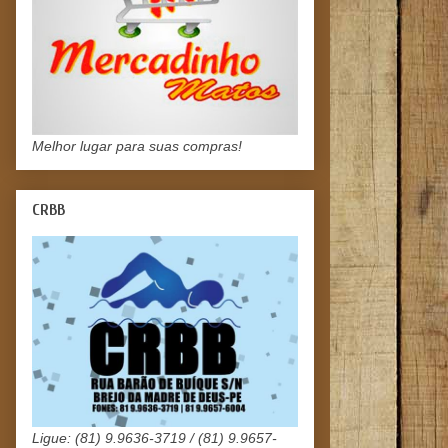
Melhor lugar para suas compras!
CRBB
Ligue: (81) 9.9636-3719 / (81) 9.9657-