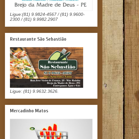
Ligue:(81) 9.9824-4567 / (81) 9.9600-
2300 / (81) 9.9982.2907
Restaurante São Sebastião
Ligue: (81) 9.9632.3626.
Mercadinho Matos