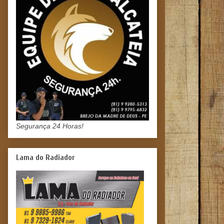
Segurança 24 Horas!
Lama do Radiador