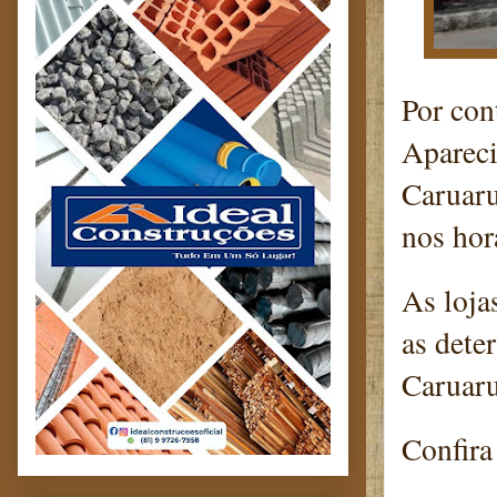
Por con
Apareci
Caruaru
nos hor
As loja
as dete
Caruaru
Confira