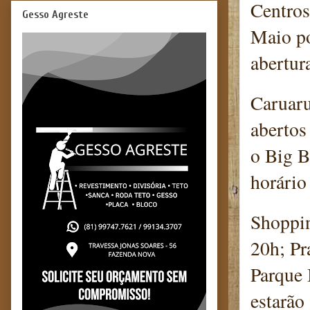
Centros
Gesso Agreste
Maio po
abertur
Caruaru
abertos
o Big B
horário
Shoppin
20h; Pr
Parque 
estarão