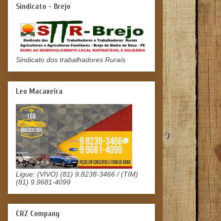
Sindicato - Brejo
Sindicato dos trabalhadores Rurais.
Leo Macaxeira
Ligue: (VIVO) (81) 9.8238-3466 / (TIM)
(81) 9.9681-4099
CRZ Company