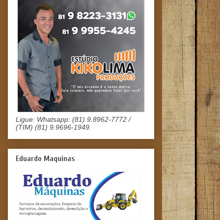
Ligue: Whatsapp: (81) 9.8962-7772 /
(TIM) (81) 9.9696-1949.
Eduardo Maquinas