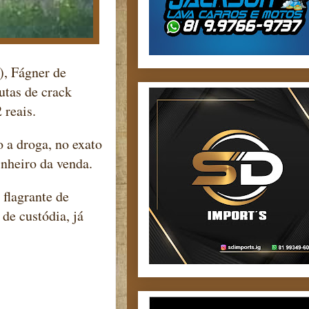
), Fágner de
utas de crack
 reais.
o a droga, no exato
nheiro da venda.
 flagrante de
de custódia, já