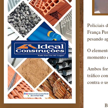
Policiais 
França Per
pesando ap
O elemento
momento qu
Ambos fora
tráfico co
contra o u
Blog ma