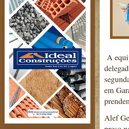
A equip
delegad
segunda
em Gara
prendem
Alef Ge
preso n