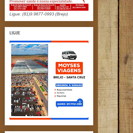
Ligue: (81)9.9877-0993 (Brejo)
LIGUE