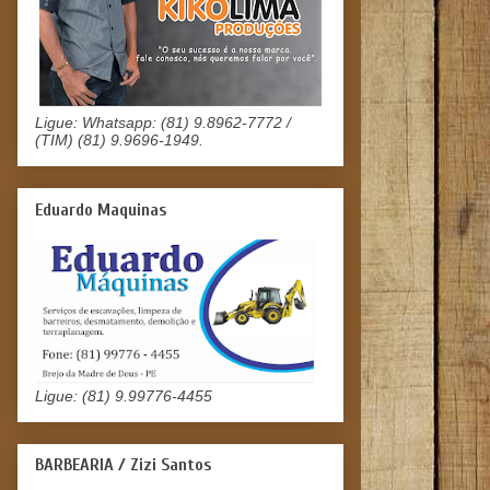
Ligue: Whatsapp: (81) 9.8962-7772 /
(TIM) (81) 9.9696-1949.
Eduardo Maquinas
Ligue: (81) 9.99776-4455
BARBEARIA / Zizi Santos