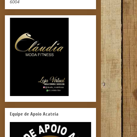
6004
Equipe de Apoio Acateia