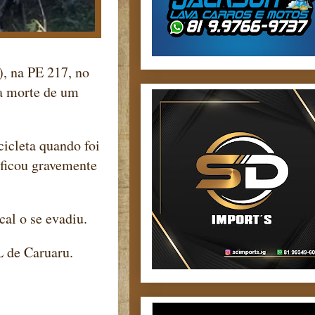
, na PE 217, no
a morte de um
cicleta quando foi
 ficou gravemente
cal o se evadiu.
L de Caruaru.