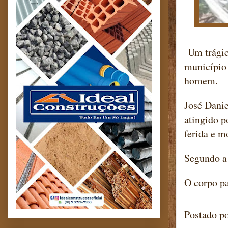
Um trágic
município
homem.
José Danie
atingido p
ferida e m
Segundo a 
O corpo pa
Postado p