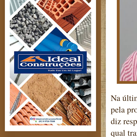
Na últi
pela pr
diz re
qual tr