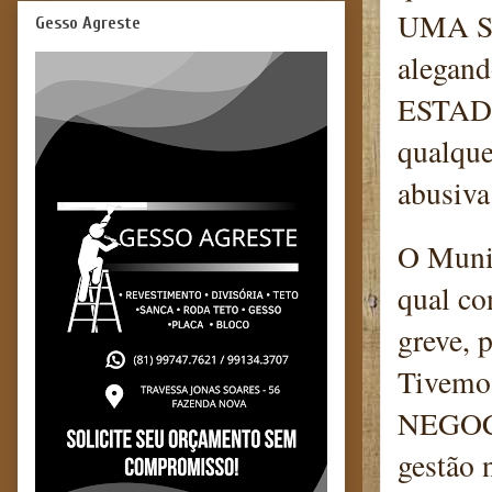
UMA S
Gesso Agreste
alegand
ESTADO
qualque
abusiva
O Munic
qual co
greve, 
Tivemo
NEGOCI
gestão 