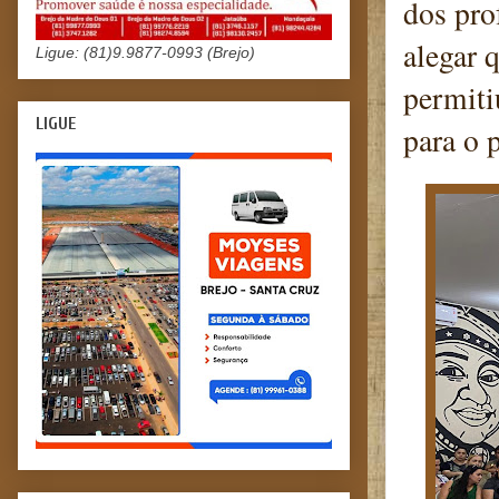
dos pro
alegar 
Ligue: (81)9.9877-0993 (Brejo)
permiti
LIGUE
para o 