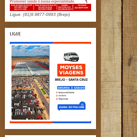
Ligue: (81)9.9877-0993 (Brejo)
LIGUE