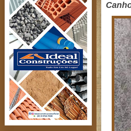
Canho