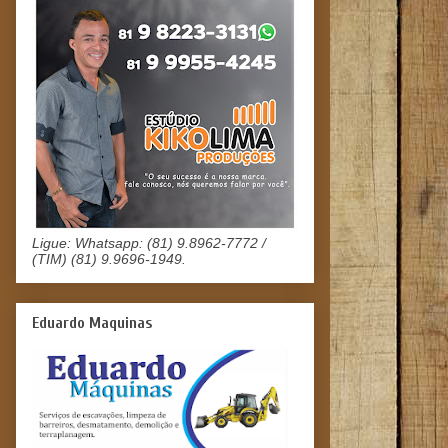
Ligue: Whatsapp: (81) 9.8962-7772 /
(TIM) (81) 9.9696-1949.
Eduardo Maquinas