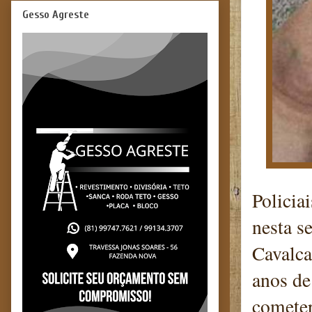
Gesso Agreste
Policia
nesta s
Cavalca
anos de
cometer