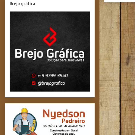
Brejo gráfica