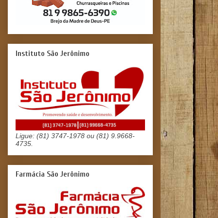
Instituto São Jerônimo
Ligue: (81) 3747-1978 ou (81) 9.9668-
4735.
Farmácia São Jerônimo