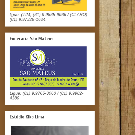
ligue: (TIM) (81) 9.9885-9986 / (CLARO)
(81) 9.97329-1624.
Funerária São Mateus
Ligue: (81) 9.9765-3060 / (81) 9.9982-
4389
Estúdio Kiko Lima