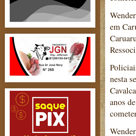
Wender 
em Caru
Caruaru
Ressoci
Policia
nesta s
Cavalca
anos de
cometer
Wender 