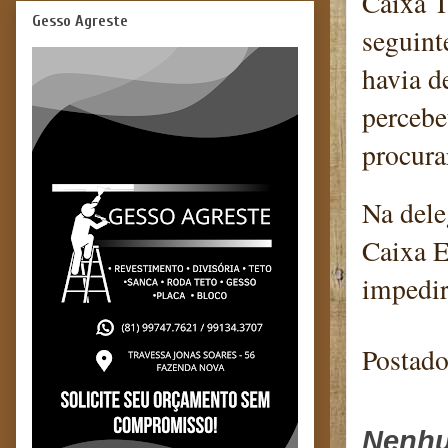
Caixa T
Gesso Agreste
seguint
havia d
percebe
procurar
Na dele
Caixa E
impedir
Postad
Nenhu