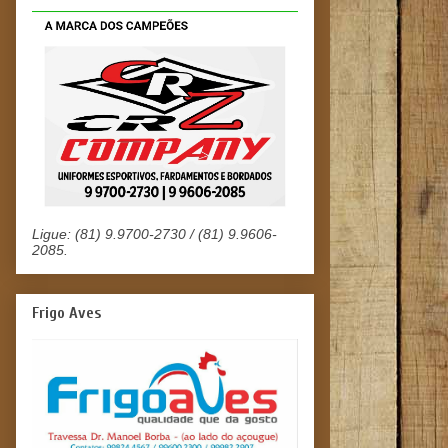
Ligue: (81) 9.9700-2730 / (81) 9.9606-
2085.
Frigo Aves