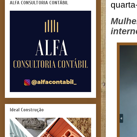
ALFA CONSULTORIA CONTÁBIL
quarta
Mulher
intern
Ideal Construção