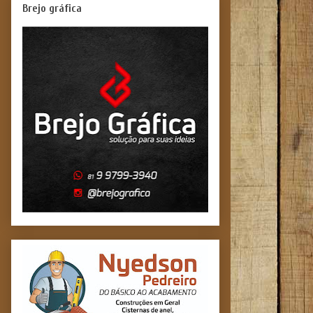
Brejo gráfica