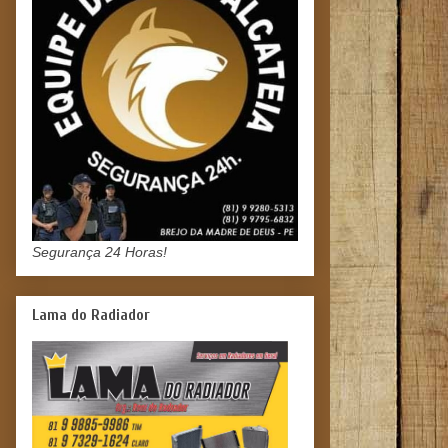
Segurança 24 Horas!
Lama do Radiador