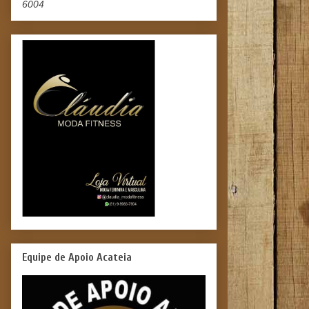
6004
Equipe de Apoio Acateia