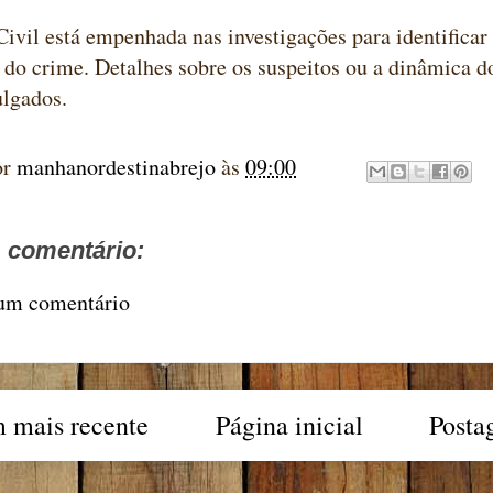
Civil está empenhada nas investigações para identificar 
do crime. Detalhes sobre os suspeitos ou a dinâmica d
ulgados.
or
manhanordestinabrejo
às
09:00
comentário:
 um comentário
 mais recente
Página inicial
Posta