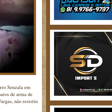
irro Senzala em
paros de arma de
argas, não resistiu