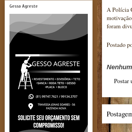
Gesso Agreste
A Polícia 
motivação 
foram div
Postado p
Nenhum 
Postar
Postagem