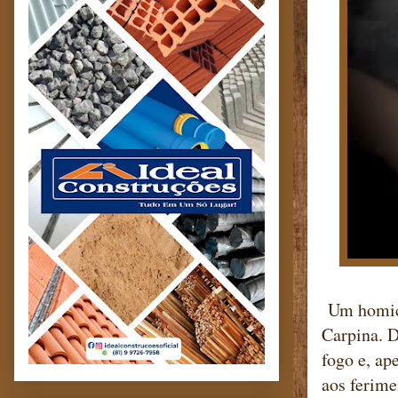
Um homicíd
Carpina. D
fogo e, ap
aos ferime