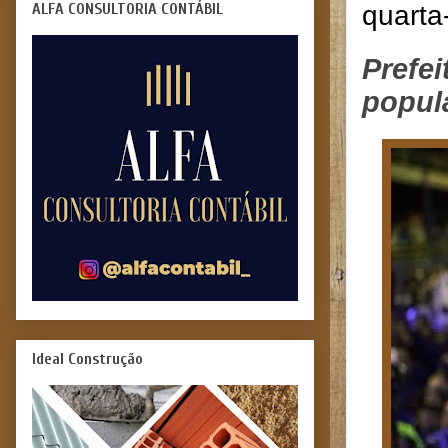
ALFA CONSULTORIA CONTÁBIL
quarta
Prefe
popula
Ideal Construção