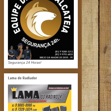
Segurança 24 Horas!
Lama do Radiador