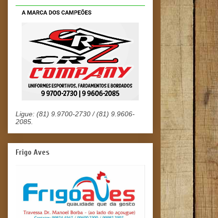
Ligue: (81) 9.9700-2730 / (81) 9.9606-
2085.
Frigo Aves