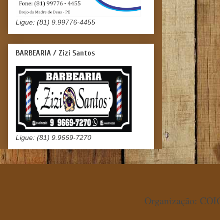
Ligue: (81) 9.99776-4455
BARBEARIA / Zizi Santos
Ligue: (81) 9.9669-7270
Organização: COIO