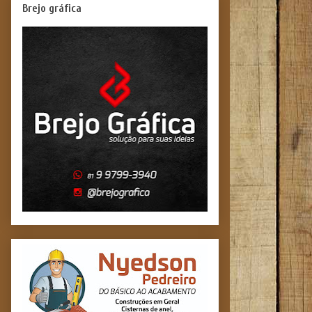
Brejo gráfica