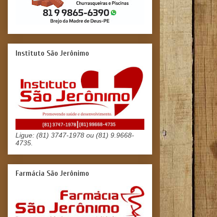
Instituto São Jerônimo
Ligue: (81) 3747-1978 ou (81) 9.9668-
4735.
Farmácia São Jerônimo