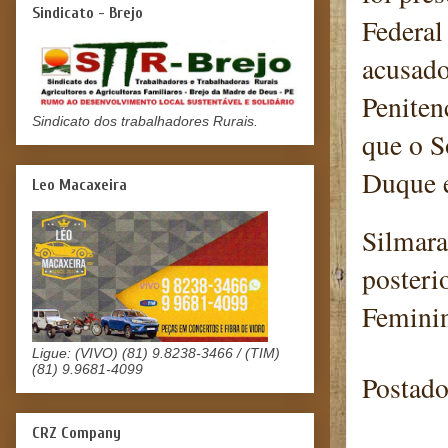
Sindicato - Brejo
Federal
acusado
Peniten
Sindicato dos trabalhadores Rurais.
que o S
Duque 
Leo Macaxeira
Silmara
posteri
Feminin
Ligue: (VIVO) (81) 9.8238-3466 / (TIM)
(81) 9.9681-4099
Postad
CRZ Company