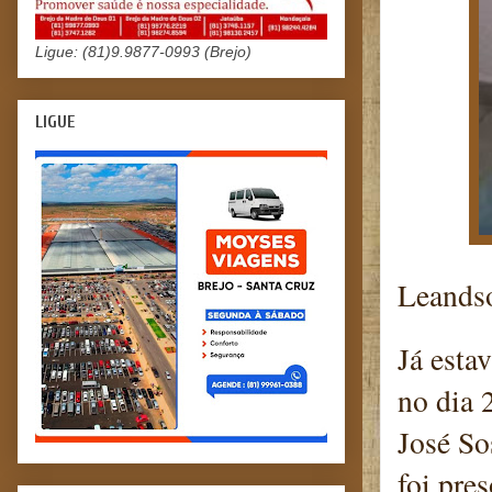
Ligue: (81)9.9877-0993 (Brejo)
LIGUE
Leands
Já esta
no dia 
José So
foi pre