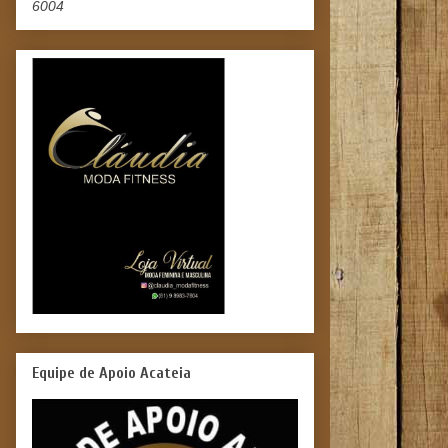
6004
Equipe de Apoio Acateia