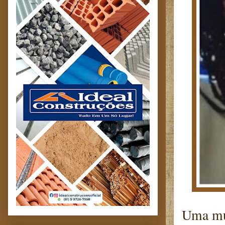
Uma mul