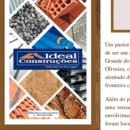
Um pastor 
de ser um 
Grande do 
Oliveira, 
atentado d
fronteira 
Além do pa
uma veread
envolvimen
foram loca