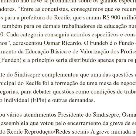
sindicato não deve se pronunciar sobre os ganhos especí
adores. “Entre as conquistas, conseguimos que os recu
os para a prefeitura do Recife, que somam R$ 900 milh
s também para os demais trabalhadores da educação nu
0. Cada categoria conseguiu acordos específicos e con
hos”, acrescentou Osmar Ricardo. O Fundeb é o Fundo
mento da Educação Básica e de Valorização dos Profis
Fundeb) e a princípio seria distribuído apenas para os
nte do Sindisepre complementou que uma das questões
nicipal do Recife foi a formação de uma mesa de nego
egorias, para debater questões como condições de trab
o individual (EPIs) e outras demandas.
ou vários atendimentos Presidente do Sindisepre, Osma
assembleia que votou pelo encerramento da greve de s
 do Recife Reprodução/Redes sociais A greve iniciada no