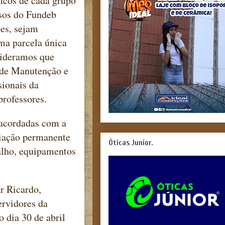
ficos de cada grupo
rsos do Fundeb
ões, sejam
ma parcela única
sideramos que
 de Manutenção e
sionais da
 professores.
 acordadas com a
ciação permanente
Óticas Junior.
alho, equipamentos
r Ricardo,
ervidores da
 dia 30 de abril