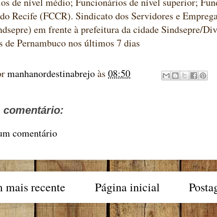
os de nível médio; Funcionários de nível superior; Fu
 do Recife (FCCR). Sindicato dos Servidores e Empreg
ndsepre) em frente à prefeitura da cidade Sindsepre/
s de Pernambuco nos últimos 7 dias
or
manhanordestinabrejo
às
08:50
comentário:
 um comentário
 mais recente
Página inicial
Posta