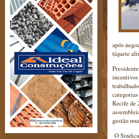
após negoc
tíquete al
Presidente
incentivos
trabalhado
categorias
Recife de 
assembleia
gestão mun
O Sindicat