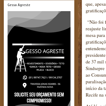
que, apesa
Gesso Agreste
gratificaç
“Não foi f
reajuste l
mesa para 
gratificaç
entendemos
presidente
de 37 mil 
Sindsepre 
ao Consumi
paralisaçã
início da 
Recife na 