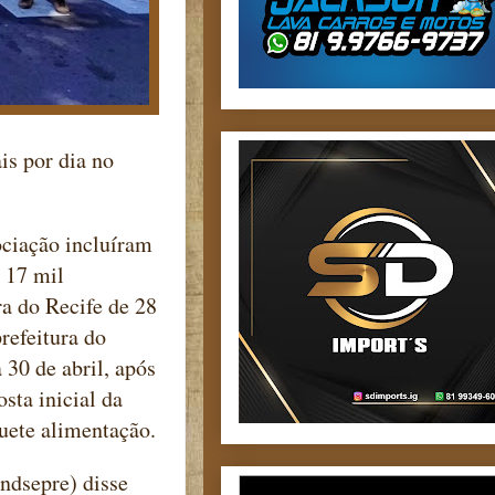
is por dia no
ociação incluíram
e 17 mil
ra do Recife de 28
refeitura do
 30 de abril, após
sta inicial da
quete alimentação.
ndsepre) disse