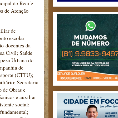
cipal do Recife.
ros de Atenção
iliar de
nto escolar
ão-docentes da
sa Civil; Saúde
mpeza Urbana do
ompanhia de
nsporte (CTTU);
liário; Secretaria
o de Obras e
cnicos e auxiliar
stente social;
 fundamental;