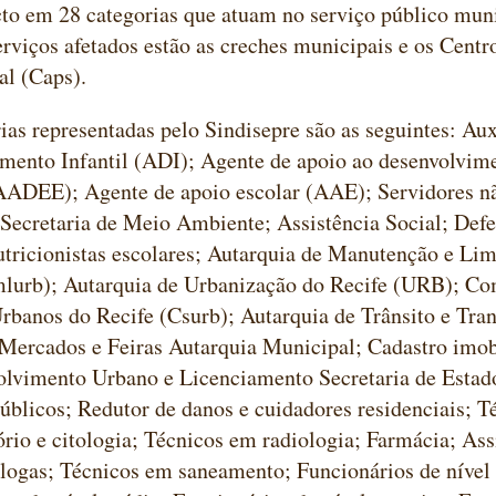
to em 28 categorias que atuam no serviço público muni
erviços afetados estão as creches municipais e os Cent
al (Caps).
ias representadas pelo Sindisepre são as seguintes: Aux
mento Infantil (ADI); Agente de apoio ao desenvolvime
(AADEE); Agente de apoio escolar (AAE); Servidores n
Secretaria de Meio Ambiente; Assistência Social; Defe
tricionistas escolares; Autarquia de Manutenção e Li
mlurb); Autarquia de Urbanização do Recife (URB); C
rbanos do Recife (Csurb); Autarquia de Trânsito e Tra
Mercados e Feiras Autarquia Municipal; Cadastro imobi
olvimento Urbano e Licenciamento Secretaria de Estad
úblicos; Redutor de danos e cuidadores residenciais; Té
ório e citologia; Técnicos em radiologia; Farmácia; Assi
logas; Técnicos em saneamento; Funcionários de nível