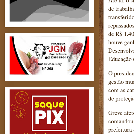
Até lá, o 
de trabalh
transferid
repassado
de R$ 1.40
houve gan
Desenvolvi
Educação (
O preside
gestão mu
com as cat
de proteçã
Greve afet
comandou 
prefeitura