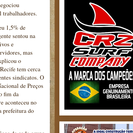
 negociou
il trabalhadores.
ceu 1,5% de
gente sentou na
ivos e
ervidores, mas
xplicou o
 Recife tem cerca
entes sindicatos. O
Nacional de Preços
o fim da
re aconteceu no
a prefeitura do