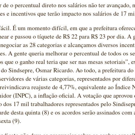
r de o percentual direto nos salários não ter avançado,
ões e incentivos que terão impacto nos salários de 17 m
ácil. É um momento difícil, em que a prefeitura ofere
inear e passou o tíquete de R$ 22 para R$ 23 por dia. A 
negociar as 28 categorias e alcançamos diversos incent
ões. A gente queria melhorar o percentual de todos os s
 que o ganho real teria que ser nas mesas setoriais”, e
 do Sindsepre, Osmar Ricardo. Ao todo, a prefeitura do
servidores de várias categorias, representados por difer
reivindicava reajuste de 4,77%, equivalente ao Índice 
dor (INPC), a inflação oficial. A votação que aprovou 
o dos 17 mil trabalhadores representados pelo Sindisep
tarde desta quinta (8) e os acordos serão assinados com 
sexta (9).