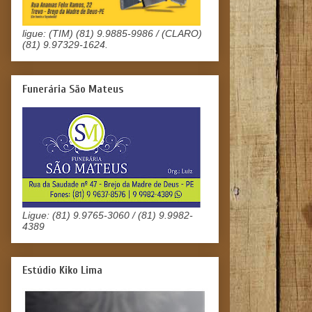
ligue: (TIM) (81) 9.9885-9986 / (CLARO)
(81) 9.97329-1624.
Funerária São Mateus
Ligue: (81) 9.9765-3060 / (81) 9.9982-
4389
Estúdio Kiko Lima