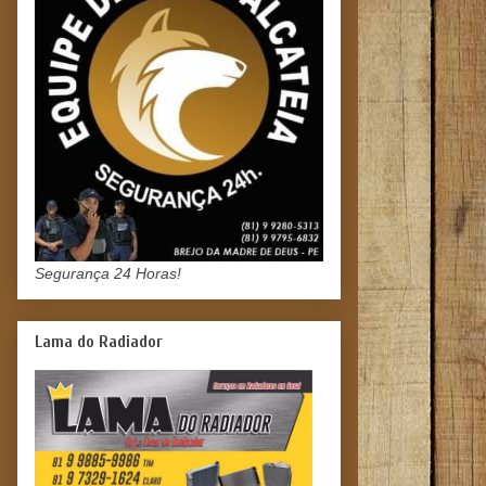
Segurança 24 Horas!
Lama do Radiador