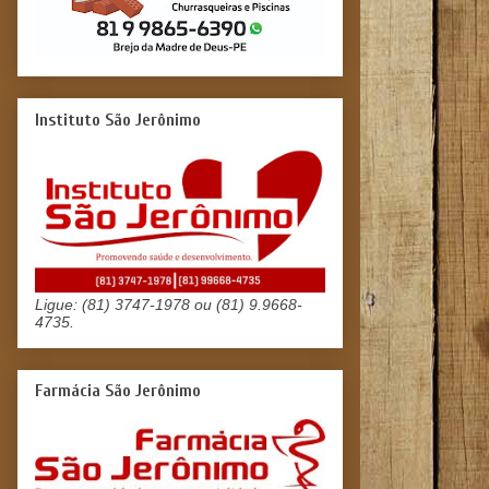
Instituto São Jerônimo
Ligue: (81) 3747-1978 ou (81) 9.9668-
4735.
Farmácia São Jerônimo