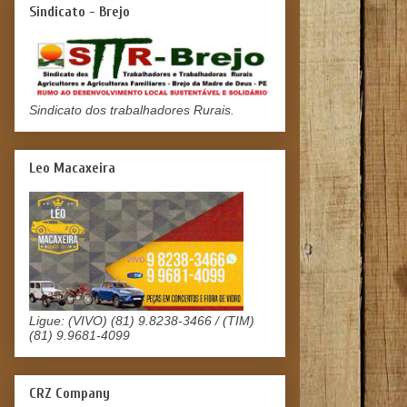
Sindicato - Brejo
Sindicato dos trabalhadores Rurais.
Leo Macaxeira
Ligue: (VIVO) (81) 9.8238-3466 / (TIM)
(81) 9.9681-4099
CRZ Company