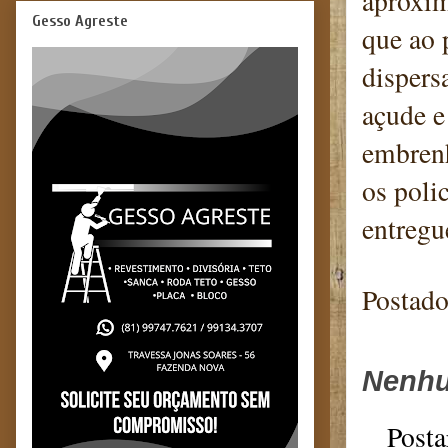
aproxim
Gesso Agreste
que ao 
dispers
açude e
embrenh
os poli
entregu
Postad
Nenhu
Posta