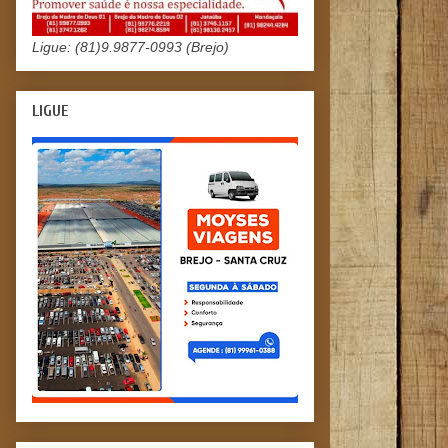
Ligue: (81)9.9877-0993 (Brejo)
LIGUE