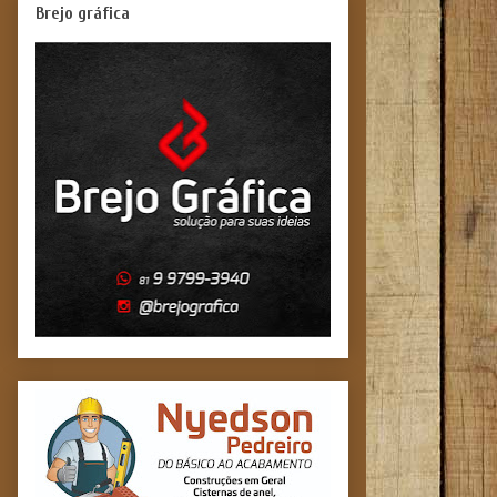
Brejo gráfica