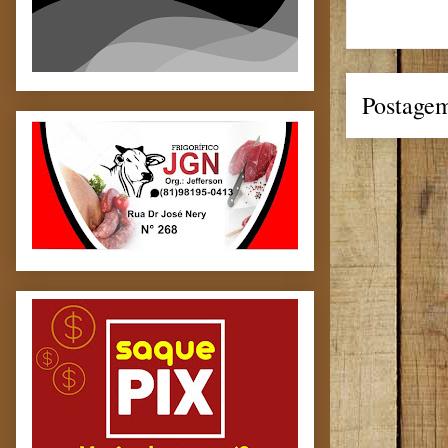
Postagem