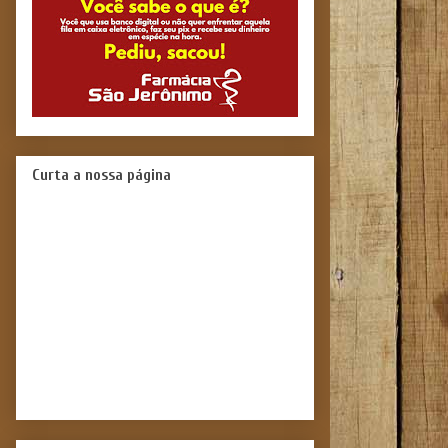
Curta a nossa página