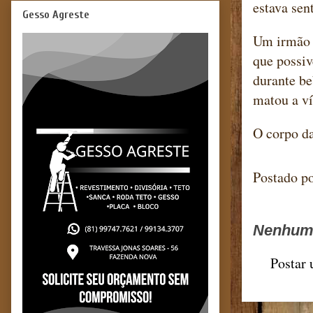
estava sen
Gesso Agreste
Um irmão d
que possiv
durante be
matou a ví
O corpo da
Postado p
Nenhum 
Postar