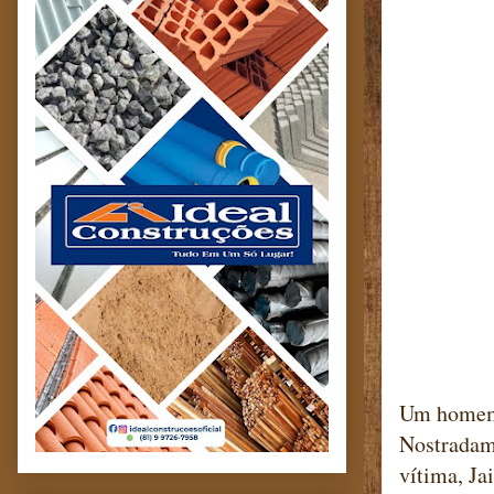
Um homem f
Nostradamu
vítima, Ja