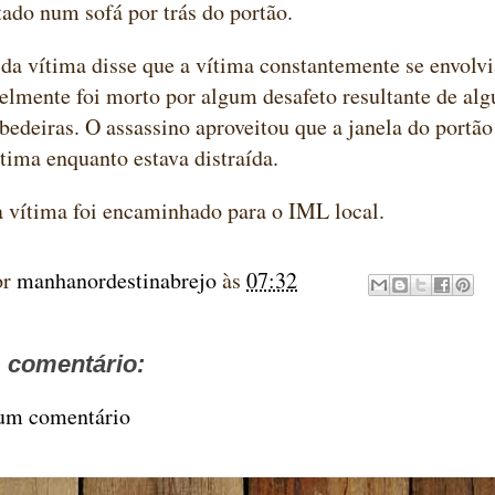
tado num sofá por trás do portão.
a vítima disse que a vítima constantemente se envolv
elmente foi morto por algum desafeto resultante de al
bedeiras. O assassino aproveitou que a janela do portão
tima enquanto estava distraída.
 vítima foi encaminhado para o IML local.
or
manhanordestinabrejo
às
07:32
comentário:
 um comentário