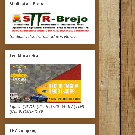
Sindicato - Brejo
Sindicato dos trabalhadores Rurais.
Leo Macaxeira
Ligue: (VIVO) (81) 9.8238-3466 / (TIM)
(81) 9.9681-4099
CRZ Company