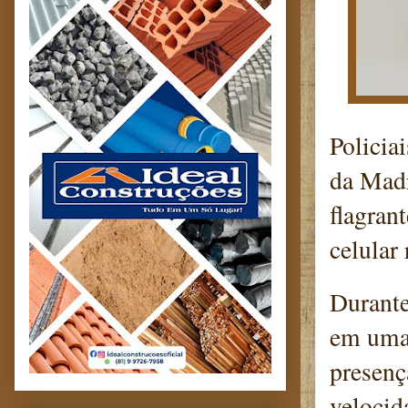
Policia
da Madr
flagran
celular
Durante
em uma 
presenç
velocid