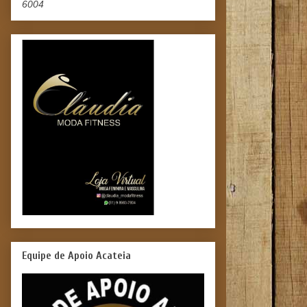
6004
Equipe de Apoio Acateia