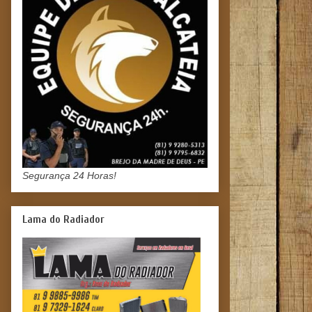
Segurança 24 Horas!
Lama do Radiador