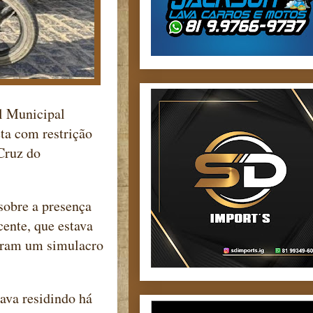
l Municipal
a com restrição
Cruz do
sobre a presença
ente, que estava
raram um simulacro
ava residindo há