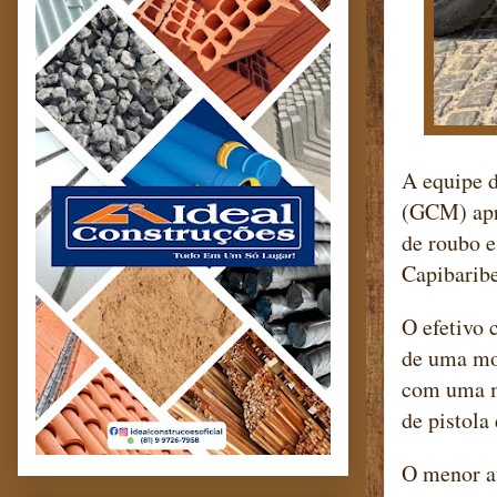
A equipe 
(GCM) apr
de roubo e
Capibaribe
O efetivo 
de uma mot
com uma m
de pistola
O menor af