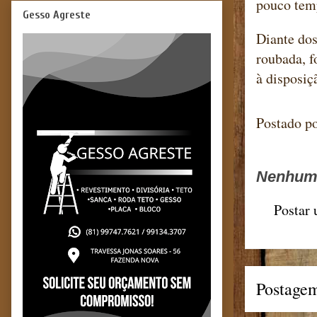
pouco tem
Gesso Agreste
Diante dos
roubada, f
à disposiç
Postado p
Nenhum 
Postar
Postagem