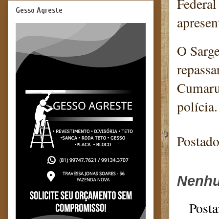
Federal
Gesso Agreste
apresen
O Sarge
repassa
Cumaru.
polícia.
Postad
Nenhu
Posta