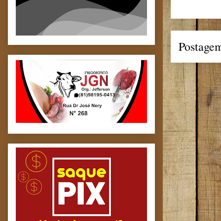
Postagem