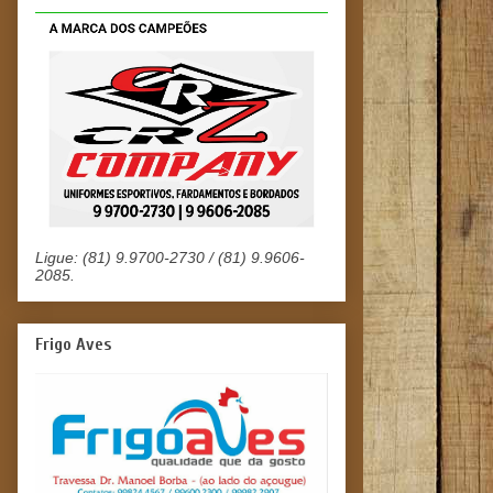
Ligue: (81) 9.9700-2730 / (81) 9.9606-
2085.
Frigo Aves