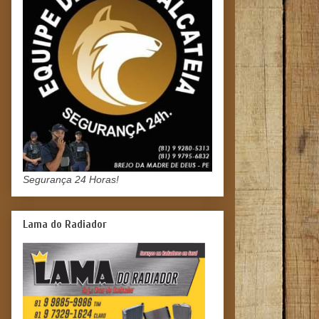
Segurança 24 Horas!
Lama do Radiador