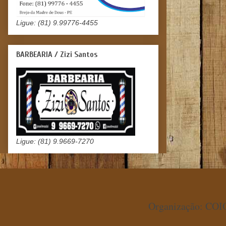
Ligue: (81) 9.99776-4455
BARBEARIA / Zizi Santos
Ligue: (81) 9.9669-7270
Organização: COIO