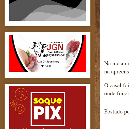
Na mesma 
na apreens
O casal fo
onde funci
Postado p