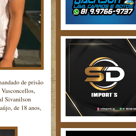
 mandado de prisão
 Vasconcellos,
al Sivanilson
aújo, de 18 anos,