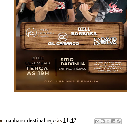
or
manhanordestinabrejo
às
11:42