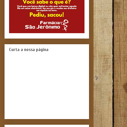
Curta a nossa página