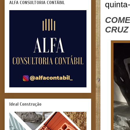
ALFA CONSULTORIA CONTÁBIL
quinta
COME
CRUZ 
Ideal Construção