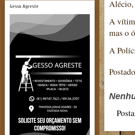
Alécio,
Gesso Agreste
A vítim
mas o ó
A Políc
Postad
Nenhu
Posta