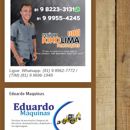
Ligue: Whatsapp: (81) 9.8962-7772 /
(TIM) (81) 9.9696-1949.
Eduardo Maquinas