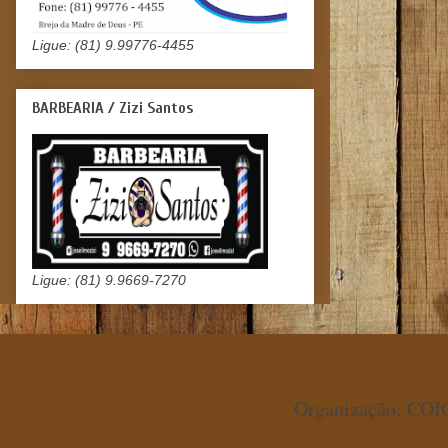
Ligue: (81) 9.99776-4455
BARBEARIA / Zizi Santos
Ligue: (81) 9.9669-7270
Organização: COIO