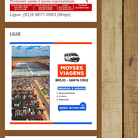
Ligue: (81)9.9877-0993 (Brejo)
LIGUE