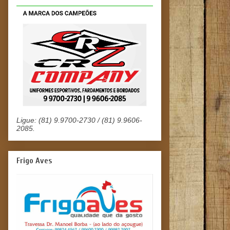
Ligue: (81) 9.9700-2730 / (81) 9.9606-
2085.
Frigo Aves