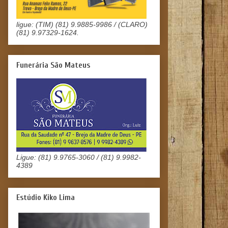
ligue: (TIM) (81) 9.9885-9986 / (CLARO)
(81) 9.97329-1624.
Funerária São Mateus
Ligue: (81) 9.9765-3060 / (81) 9.9982-
4389
Estúdio Kiko Lima