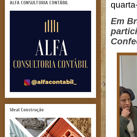
ALFA CONSULTORIA CONTÁBIL
quarta
Em Br
partic
Confe
Ideal Construção