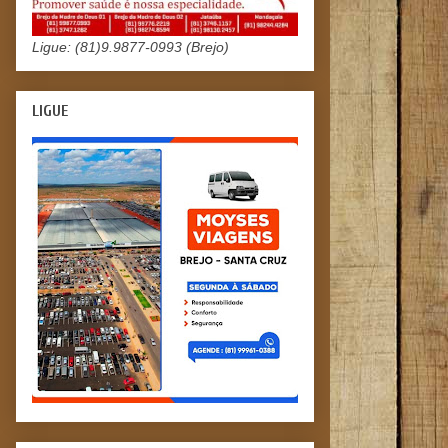
Ligue: (81)9.9877-0993 (Brejo)
LIGUE