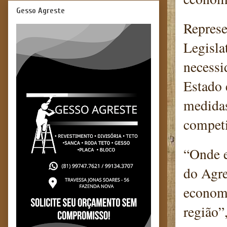
Gesso Agreste
Represe
Legisla
necessi
Estado 
medidas
competi
“Onde e
do Agre
economi
região”