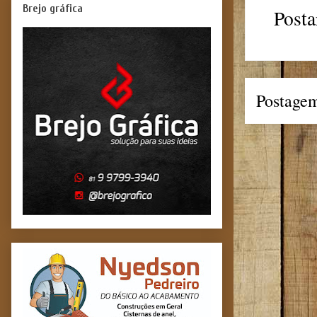
Brejo gráfica
Posta
Postagem