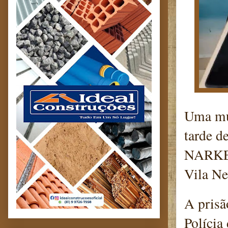
Uma mul
tarde d
NARKE 6
Vila Ne
A prisã
Polícia