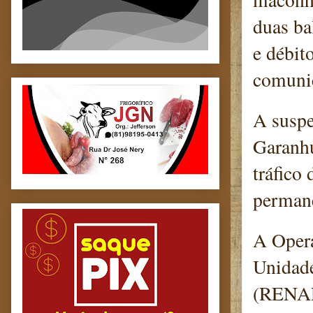
duas ba
e débit
comuni
A suspe
Garanhu
tráfico
permane
A Opera
Unidade
(RENARC