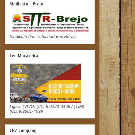
Sindicato - Brejo
Sindicato dos trabalhadores Rurais.
Leo Macaxeira
Ligue: (VIVO) (81) 9.8238-3466 / (TIM)
(81) 9.9681-4099
CRZ Company