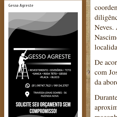
coorden
Gesso Agreste
diligên
Neves. 
Nascime
localid
De acor
com Jos
da abor
Durante
aproxim
maconha