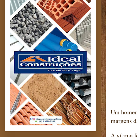
Um homem d
margens d
A vítima f