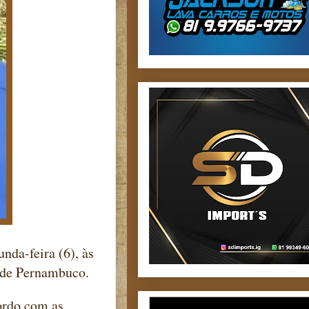
nda-feira (6), às
 de Pernambuco.
ordo com as