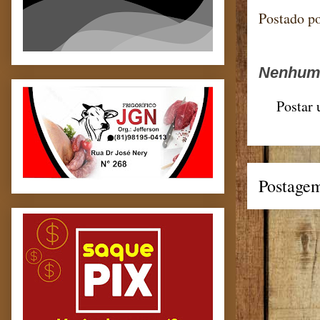
Postado p
Nenhum 
Postar
Postagem