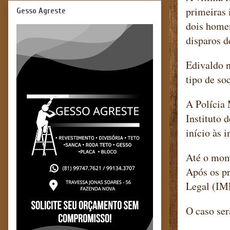
primeiras 
Gesso Agreste
dois home
disparos d
Edivaldo n
tipo de so
A Polícia 
Instituto 
início às i
Até o mom
Após os pr
Legal (IM
O caso ser