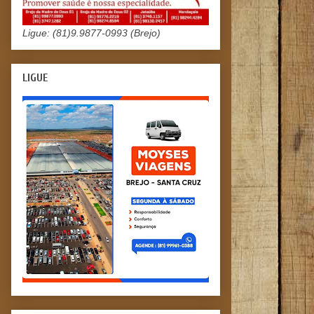
Ligue: (81)9.9877-0993 (Brejo)
LIGUE