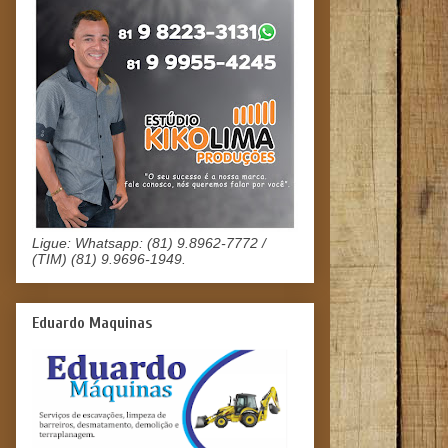
Ligue: Whatsapp: (81) 9.8962-7772 /
(TIM) (81) 9.9696-1949.
Eduardo Maquinas