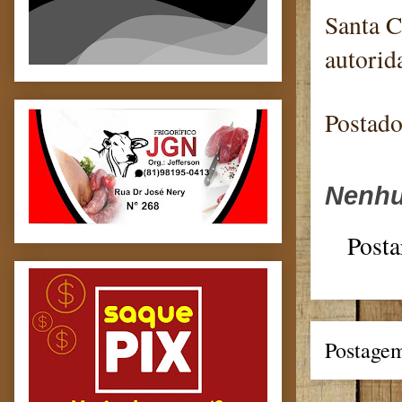
Santa C
autorid
Postad
Nenhu
Posta
Postagem