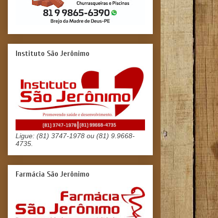
Instituto São Jerônimo
Ligue: (81) 3747-1978 ou (81) 9.9668-
4735.
Farmácia São Jerônimo