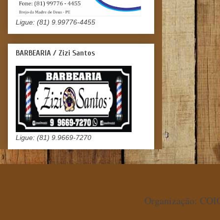
Ligue: (81) 9.99776-4455
BARBEARIA / Zizi Santos
Ligue: (81) 9.9669-7270
Organização: COIO