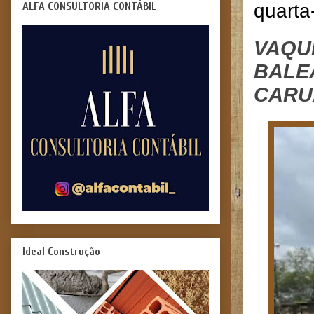
ALFA CONSULTORIA CONTÁBIL
quarta
VAQU
BALE
CARU
Ideal Construção