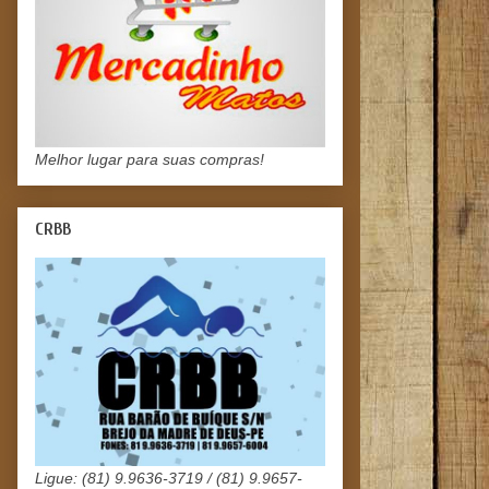
Melhor lugar para suas compras!
CRBB
Ligue: (81) 9.9636-3719 / (81) 9.9657-