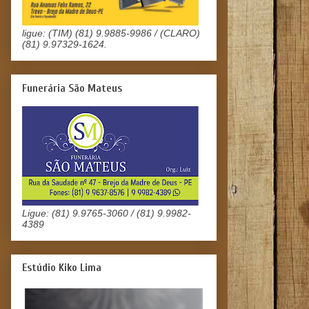
ligue: (TIM) (81) 9.9885-9986 / (CLARO)
(81) 9.97329-1624.
Funerária São Mateus
Ligue: (81) 9.9765-3060 / (81) 9.9982-
4389
Estúdio Kiko Lima