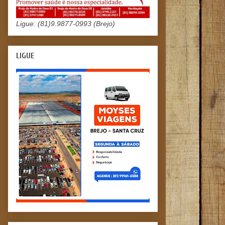
Ligue: (81)9.9877-0993 (Brejo)
LIGUE