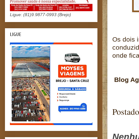
Ligue: (81)9.9877-0993 (Brejo)
LIGUE
Os dois 
conduzid
onde fic
Blog Agr
Postad
Nenhu