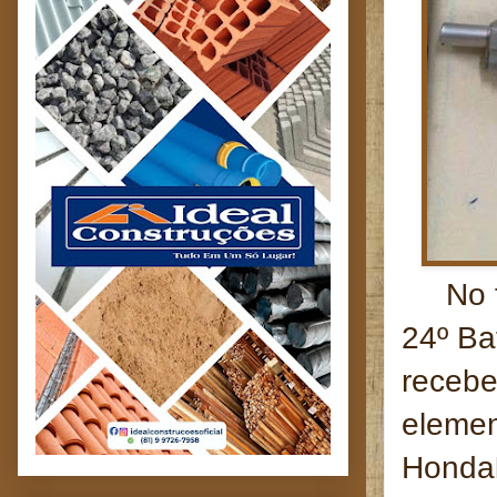
No fin
24º B
receb
eleme
Honda