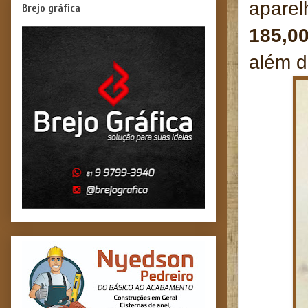
aparel
Brejo gráfica
185,0
além d