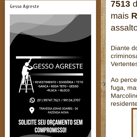
7513
d
Gesso Agreste
mais
R
assalt
Diante d
criminos
Vertente
Ao perce
fuga, ma
Marcolin
resident