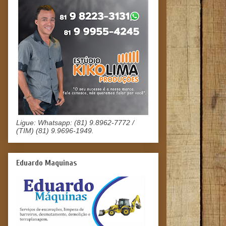
Ligue: Whatsapp: (81) 9.8962-7772 /
(TIM) (81) 9.9696-1949.
Eduardo Maquinas