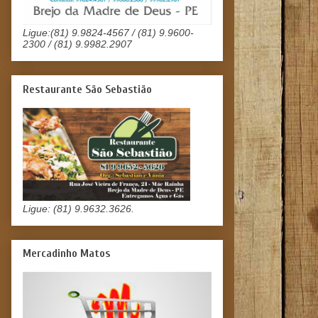
Ligue:(81) 9.9824-4567 / (81) 9.9600-
2300 / (81) 9.9982.2907
Restaurante São Sebastião
Ligue: (81) 9.9632.3626.
Mercadinho Matos