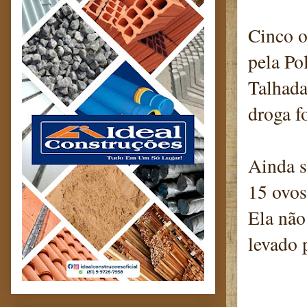
Cinco o
pela Po
Talhada
droga f
Ainda s
15 ovos
Ela não
levado 