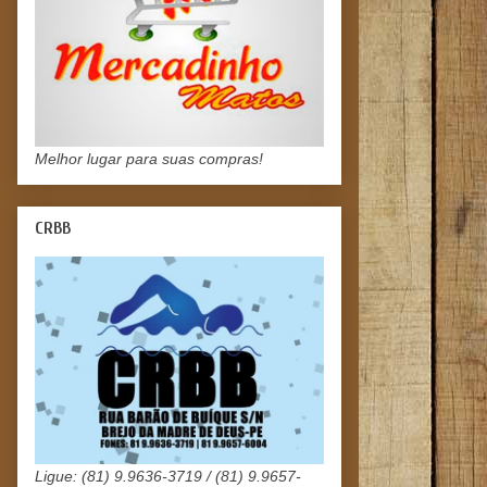
Melhor lugar para suas compras!
CRBB
Ligue: (81) 9.9636-3719 / (81) 9.9657-