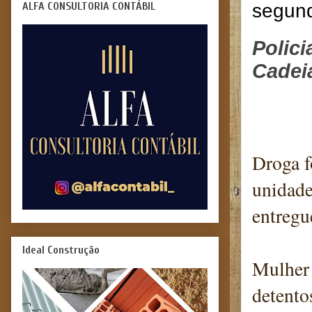
ALFA CONSULTORIA CONTÁBIL
segund
Polic
Cadeia
Droga f
unidade
entregu
Ideal Construção
Mulher 
detento