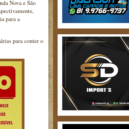
enda Nova e São
spectivamente,
ia para a
rias para conter o