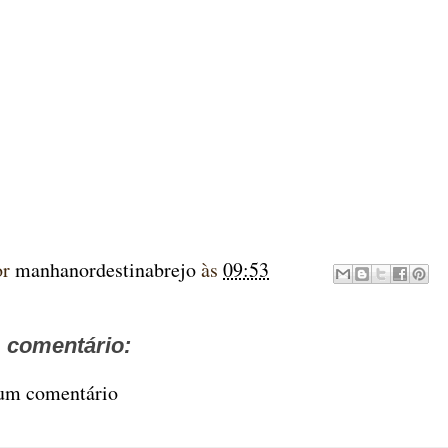
or
manhanordestinabrejo
às
09:53
comentário:
 um comentário