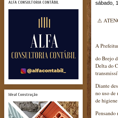
ALFA CONSULTORIA CONTÁBIL
sábado, 
⚠️ ATEN
A Prefeitu
do Brejo 
Delta do C
transmissí
Diante des
no uso de 
Ideal Construção
de higiene
Pensando 