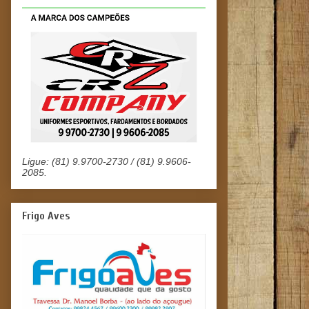
Ligue: (81) 9.9700-2730 / (81) 9.9606-
2085.
Frigo Aves