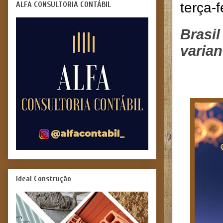
ALFA CONSULTORIA CONTÁBIL
terça-
Brasil
varian
Ideal Construção