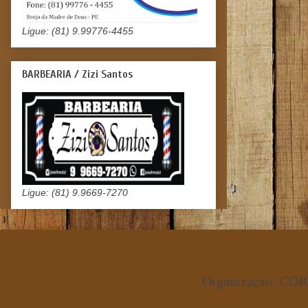
Ligue: (81) 9.99776-4455
BARBEARIA / Zizi Santos
Ligue: (81) 9.9669-7270
Organização: COIO