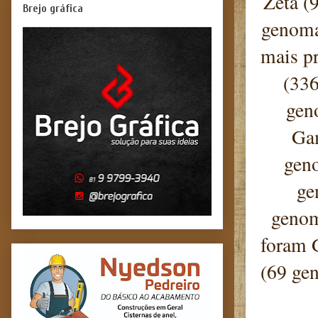
Zeta (
Brejo gráfica
genoma
mais p
(336
gen
Gam
geno
ge
genom
foram 
(69 ge