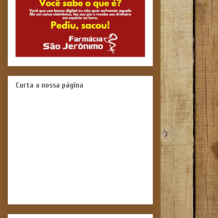
Curta a nossa página