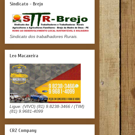
Sindicato - Brejo
Sindicato dos trabalhadores Rurais.
Leo Macaxeira
Ligue: (VIVO) (81) 9.8238-3466 / (TIM)
(81) 9.9681-4099
CRZ Company