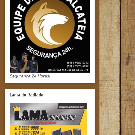
Segurança 24 Horas!
Lama do Radiador