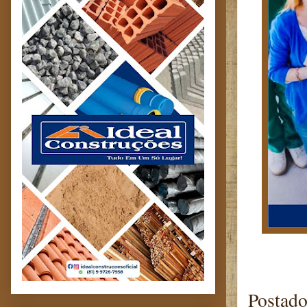
Postad