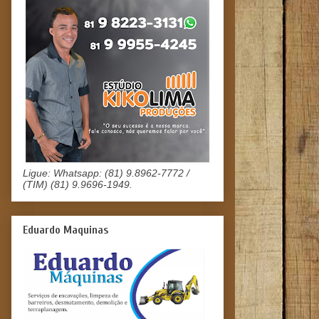
Ligue: Whatsapp: (81) 9.8962-7772 /
(TIM) (81) 9.9696-1949.
Eduardo Maquinas