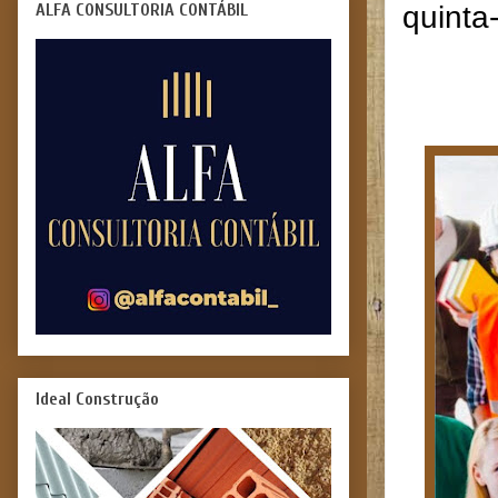
ALFA CONSULTORIA CONTÁBIL
quinta
Ideal Construção