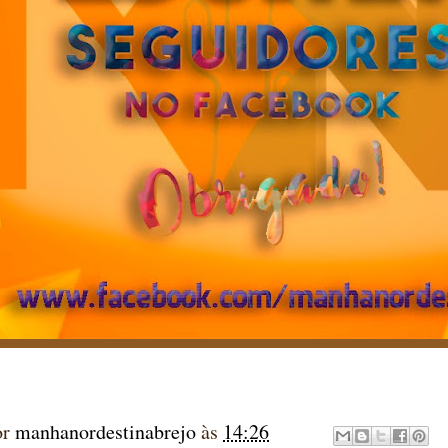
or
manhanordestinabrejo
às
14:26