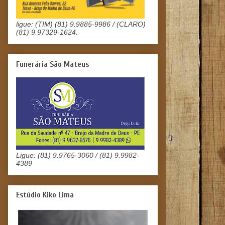
ligue: (TIM) (81) 9.9885-9986 / (CLARO)
(81) 9.97329-1624.
Funerária São Mateus
Ligue: (81) 9.9765-3060 / (81) 9.9982-
4389
Estúdio Kiko Lima