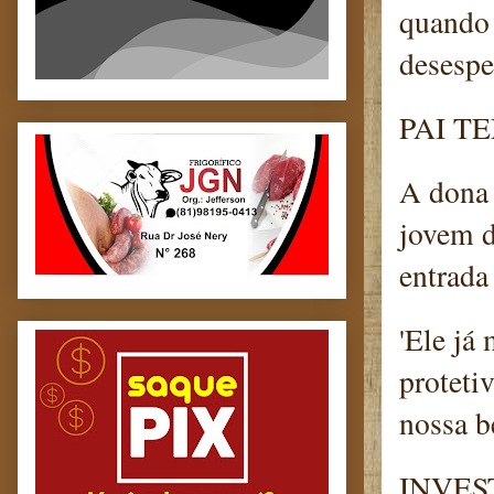
quando 
desespe
PAI T
A dona 
jovem d
entrada
'Ele já
proteti
nossa b
INVES