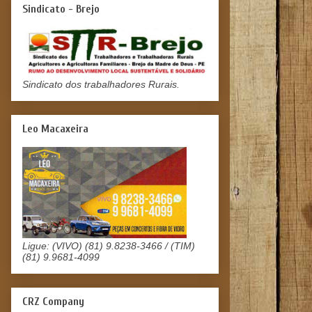
Sindicato - Brejo
Sindicato dos trabalhadores Rurais.
Leo Macaxeira
Ligue: (VIVO) (81) 9.8238-3466 / (TIM)
(81) 9.9681-4099
CRZ Company