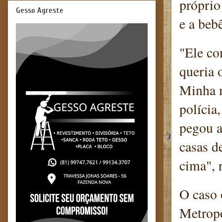
próprio
Gesso Agreste
e a beb
"Ele co
queria o
Minha m
polícia
pegou a
casas d
cima", 
O caso 
Metropo