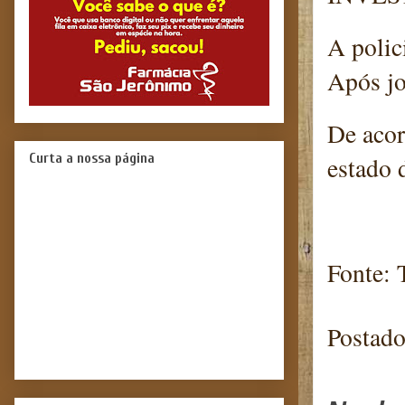
A polic
Após jo
De acor
Curta a nossa página
estado 
Fonte: 
Postad