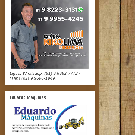
Ligue: Whatsapp: (81) 9.8962-7772 /
(TIM) (81) 9.9696-1949.
Eduardo Maquinas