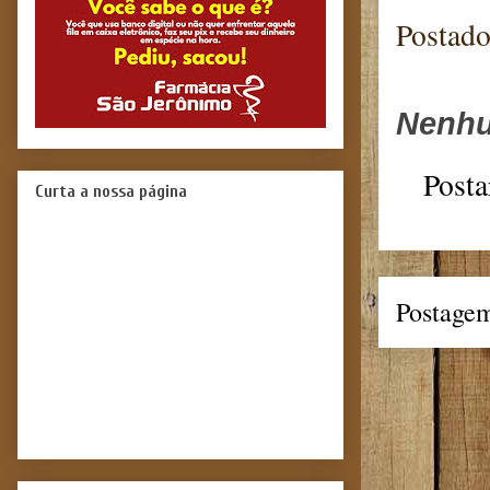
Postad
Nenhu
Posta
Curta a nossa página
Postagem