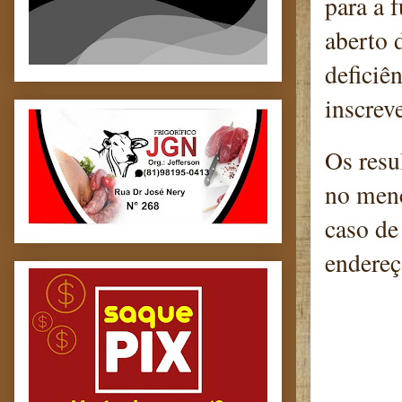
para a 
aberto 
deficiê
inscrev
Os resu
no menc
caso de
endere
Blog